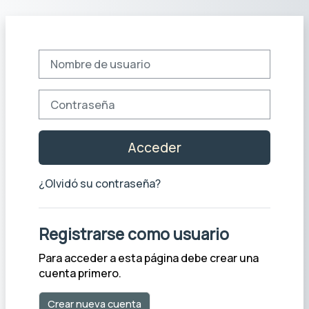
Salta al contenido principal
Saltar a creación de una nueva cuenta
Nombre de usuario
Contraseña
Acceder
¿Olvidó su contraseña?
Registrarse como usuario
Para acceder a esta página debe crear una
cuenta primero.
Crear nueva cuenta